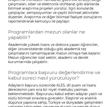
çalışmaları, siber ve elektronik istihbarat gibi alanlarda
bilimsel araştırma projeleri yürütür. İlgili konularda
çalıştaylar, sempozyumlar ve çeşitli bilimsel aktiviteler
düzenler. Araştırma ve diğer bilimsel faaliyet sonuçlarını
raporlandırarak kamuoyu ile paylaşır.
Programlardan mezun olanlar ne
yapabilir?
Akademide yüksek lisans ve doktora yapan öğrenciler,
diğer üniversitelerde olduğu gibi akademik tez
çalışmalarını tamamlayarak mezun olmaya hak kazanır.
Mezun öğrenciler özel sektör, akademi ve devlet
kurumlarında çalışabilir.
Programlara başvuru değerlendirme ve
kabul süreci nasıl yürütülüyor?
Adayların başvuru sürecinde ALES, dil puanı ve lisans
derecesinin yanı sıra bir niyet mektubu yazması
beklenmektedir. Başvurusu kabul edilen adaylar yazılı ve
sözlü bilimsel sınavlara girecektir. Eleştirel ve analitik
düşünce yapısına sahip, Türkiye ve dünyadaki gelişmeleri
yakından takip eden, çevresine duyarlı ve gerçek dünya