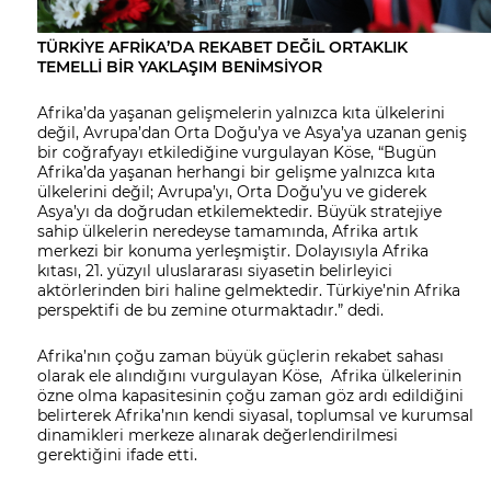
TÜRKİYE AFRİKA’DA REKABET DEĞİL ORTAKLIK
TEMELLİ BİR YAKLAŞIM BENİMSİYOR
Afrika’da yaşanan gelişmelerin yalnızca kıta ülkelerini
değil, Avrupa’dan Orta Doğu’ya ve Asya’ya uzanan geniş
bir coğrafyayı etkilediğine vurgulayan Köse, “Bugün
Afrika’da yaşanan herhangi bir gelişme yalnızca kıta
ülkelerini değil; Avrupa’yı, Orta Doğu’yu ve giderek
Asya’yı da doğrudan etkilemektedir. Büyük stratejiye
sahip ülkelerin neredeyse tamamında, Afrika artık
merkezi bir konuma yerleşmiştir. Dolayısıyla Afrika
kıtası, 21. yüzyıl uluslararası siyasetin belirleyici
aktörlerinden biri haline gelmektedir. Türkiye’nin Afrika
perspektifi de bu zemine oturmaktadır.” dedi.
Afrika’nın çoğu zaman büyük güçlerin rekabet sahası
olarak ele alındığını vurgulayan Köse, Afrika ülkelerinin
özne olma kapasitesinin çoğu zaman göz ardı edildiğini
belirterek Afrika’nın kendi siyasal, toplumsal ve kurumsal
dinamikleri merkeze alınarak değerlendirilmesi
gerektiğini ifade etti.