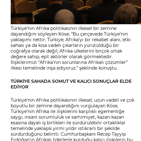
Türkiye’nin Afrika politikasının ilkesel bir zemine
dayandığını söyleyen Köse, “Bu çerçevede Türkiye’nin
yaklaşımı nettir. Türkiye; Afrika’yı bir rekabet alanı, etki
sahası ya da kısa vadeli çıkarların yürütüldüğü bir
coğrafya olarak değil; Afrika ülkelerini birçok ortak
değere sahip, eşit aktörler olarak görmektedir.
İlişkilerimizi “Afrika’nın sorunlarına Afrikalı çözümler”
ilkesi temelinde inşa ediyoruz.” şeklinde konuştu.
TÜRKİYE SAHADA SOMUT VE KALICI SONUÇLAR ELDE
EDİYOR
Türkiye’nin Afrika politikasının ilkesel, uzun vadeli ve çok
boyutlu bir zemine dayandığını vurgulayan Köse,
Türkiye’nin Afrika ile ilişkilerini karşılıklı egemenliğe
saygı, insani sorumluluk ve samimiyet, kazan-kazan
esasına dayalı iş birlikleri ile sürdürülebilir ortaklıklar
temelinde yaklaşık yirmi yıldır istikrarlı bir şekilde
sürdürdüğünü belirtti. Cumhurbaşkanı Recep Tayyip
Erdoğan’ın Afrikalı liderlerle kurduğu kalıcı ilişkilerin bu