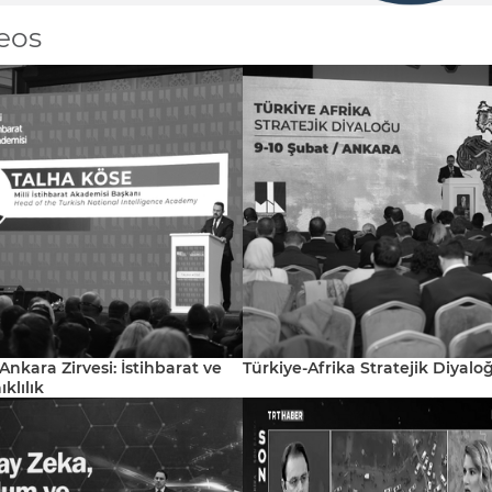
eos
nkara Zirvesi: İstihbarat ve
Türkiye-Afrika Stratejik Diyalo
klılık