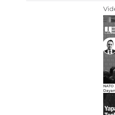
Vid
NATO A
Dayanı