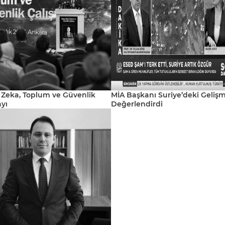
 Zeka, Toplum ve Güvenlik
MİA Başkanı Suriye’deki Gelişm
ayı
Değerlendirdi